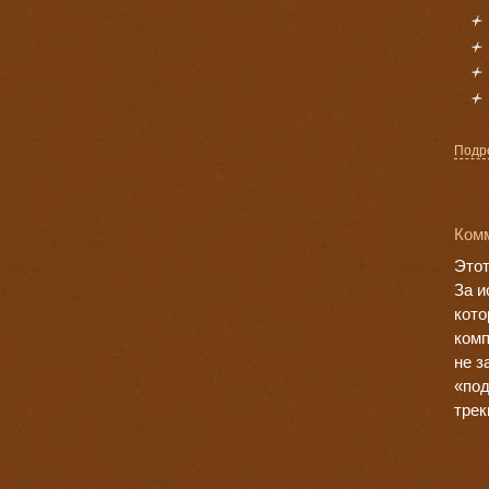
Подр
Комм
Этот
За и
кото
комп
не з
«под
трек