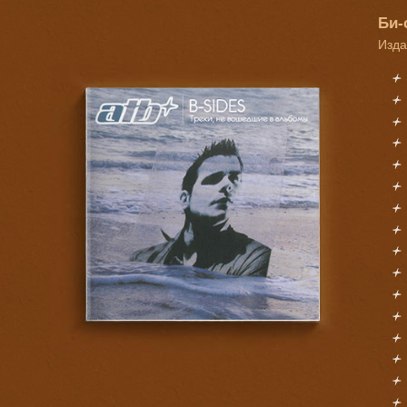
Би-
Изда