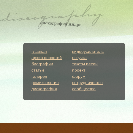
главная
видеоусилитель
архив новостей
озвучка
биографии
тексты песен
статьи
проект
галерея
форум
ремиксология
сотрудничество
дискография
сообщество