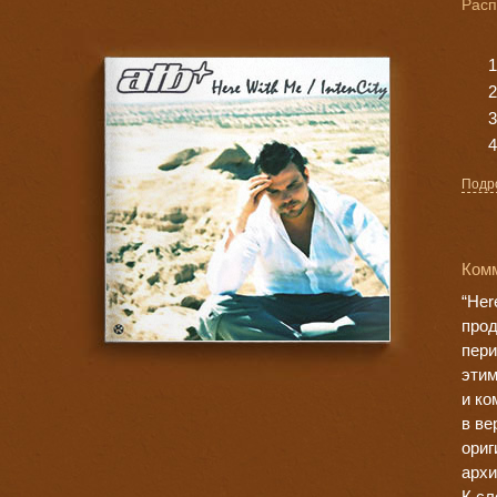
Расп
Подр
Ком
“Her
прод
пери
этим
и ко
в ве
ориг
архи
К сл