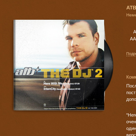
ATB
Неме
A
AA
Подр
Комм
Посл
пост
допо
“Her
очен
один
верс