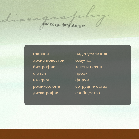
главная
видеоусилитель
архив новостей
озвучка
биографии
тексты песен
статьи
проект
галерея
форум
ремиксология
сотрудничество
дискография
сообщество