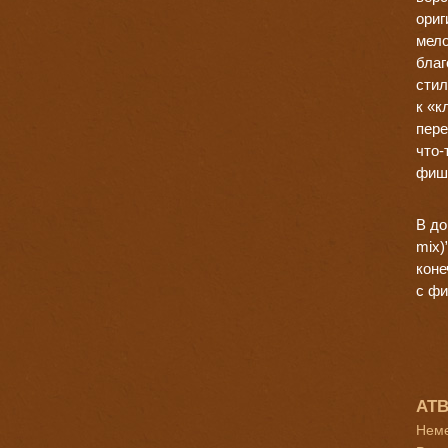
ориг
мело
благ
сти
к «к
пере
что-
фишк
В до
mix)
коне
с ф
ATB
Неме