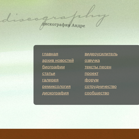
главная
видеоусилитель
архив новостей
озвучка
биографии
тексты песен
статьи
проект
галерея
форум
ремиксология
сотрудничество
дискография
сообщество