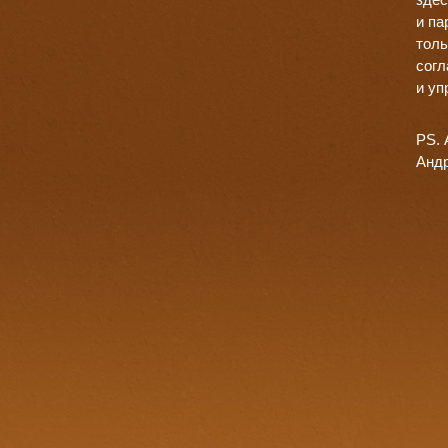
и па
толь
согл
и уп
PS. 
Андр