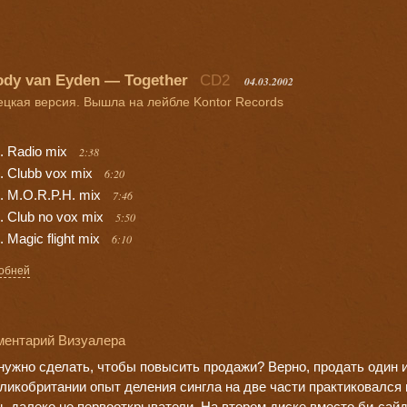
dy van Eyden — Together
CD2
04.03.2002
цкая версия. Вышла на лейбле Kontor Records
Radio mix
2:38
Clubb vox mix
6:20
M.O.R.P.H. mix
7:46
Club no vox mix
5:50
Magic flight mix
6:10
обней
ментарий Визуалера
нужно сделать, чтобы повысить продажи? Верно, продать один и 
ликобритании опыт деления сингла на две части практиковался
ь далеко не первооткрыватели. На втором диске вместо би-сай