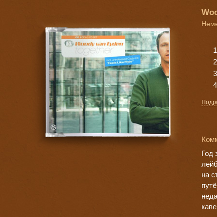
Woo
Неме
Подр
Ком
Год 
лейб
на с
путё
неда
каве