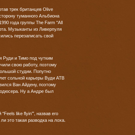
тав трек британцев Olive
в сторону туманного Альбиона
990 года группы The Farm “All
арта. Музыканты из Ливерпуля
сились перезаписать свой
я Руди и Тимо под чутким
чили свою работу, поэтому
большой студии. Попутно
 лет сольной карьеры Вуди ATB
вился Ван Айдену, поэтому
одюсера. Ну а Андре был
ls like flyin’”, назвав его
ли это такая разводка на лоха.