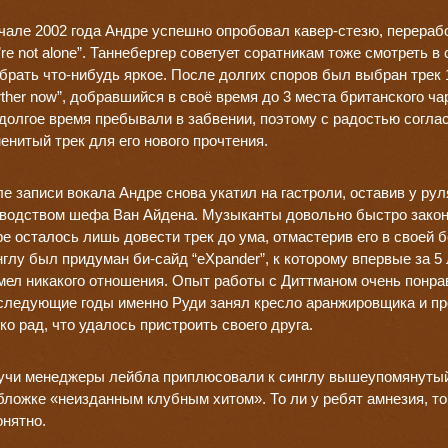
чале 2002 года Андре успешно опробовал кавер-стезю, перерабо
’re not alone”. Таннебергер советует соратникам тоже смотреть 
брать что-нибудь яркое. После долгих споров был выбран трек 1
rther now”, добравшийся в своё время до 3 места британского ч
долгое время пребывали в забвении, поэтому с радостью согла
енитый трек для его нового прочтения.
е записи вокала Андре снова укатил на гастроли, оставив у рул
водством шефа Ван Айдена. Музыканты довольно быстро закон
е осталось лишь довести трек до ума, отмастерив его в своей 
нглу был придуман би-сайд “eXpander”, к которому впервые за 5
мел никакого отношения. Опыт работы с Диттманом очень понра
следующие годы именно Руди занял кресло аранжировщика и пр
ко рад, что удалось пристроить своего друга.
учи менеджеры лейбла приплюсовали к синглу вышеупомянутый “Fee
бложке «неизданным клубным хитом». То ли у ребят амнезия, то 
нятно.