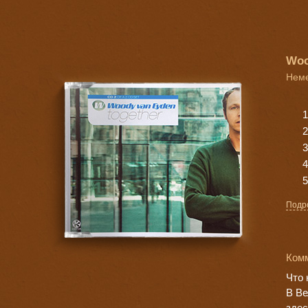
Woo
Неме
Подр
Ком
Что 
В Ве
здес