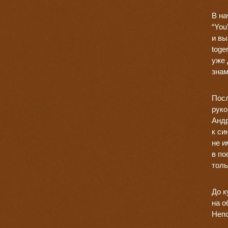
В на
“You
и вы
toge
уже 
знам
Посл
руко
Андр
к си
не и
в по
толь
До к
на о
Непо