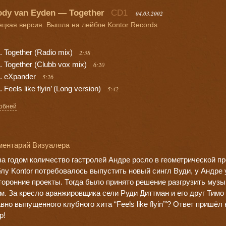
dy van Eyden — Together
CD1
04.03.2002
цкая версия. Вышла на лейбле Kontor Records
Together (Radio mix)
2:38
Together (Clubb vox mix)
6:20
eXpander
5:26
Feels like flyin’ (Long version)
5:42
обней
ментарий Визуалера
за годом количество гастролей Андре росло в геометрической пр
лу Kontor потребовалось выпустить новый сингл Вуди, у Андре 
торонние проекты. Тогда было принято решение разгрузить муз
м. За кресло аранжировщика сели Руди Диттман и его друг Тимо 
вно выпущенного клубного хита “Feels like flyin’”? Ответ приш
р!