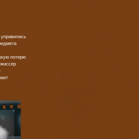
е управились
предмета
езкую потерю
ежиссер
и
нает