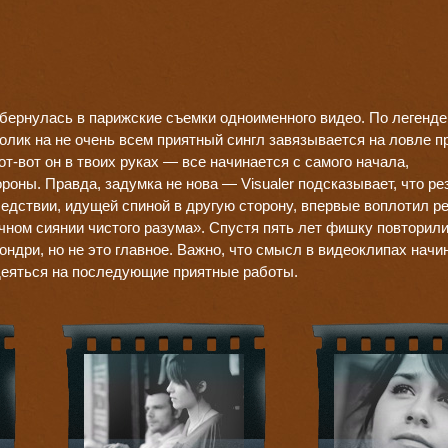
 обернулась в парижские съемки одноименного видео. По легенд
ролик на не очень всем приятный сингл завязывается на ловле 
от-вот он в твоих руках — все начинается с самого начала,
роны. Правда, задумка не нова — Visualer подсказывает, что р
ледствии, идущей спиной в другую сторону, впервые воплотил р
чном сиянии чистого разума». Спустя пять лет фишку повторил
ондри, но не это главное. Важно, что смысл в видеоклипах начи
деяться на последующие приятные работы.