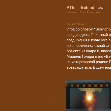
ATB — Behind
2009
Режиссер: Mark Feuerstake
Палладьев:
Игра со словом “Behind”
за один день. Приятный 
воздыхания и когда уже в
но с противоположной сто
объекта из кадра и, впос
Мишель Гондри в его «Ве
на исторической родине Г
возвращаться. Будем на