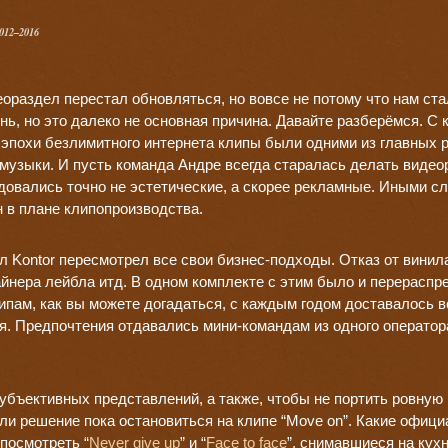
012–2016
ораздел перестал обновляться, но вовсе не потому что нам ста
нь, но это далеко не основная причина. Давайте разберёмся. С 
о эпохи безлимитного интернета клипы были одними из главных
музыки. И пусть команда Андре всегда старалась делать видео
едовались точно не эстетические, а скорее рекламные. Иными с
 в плане клипопроизводства.
л Kontor пересмотрел все свои бизнес-подходы. Отказ от винила
зайнера лейбла итд. В одном комплекте с этим было и перерасп
пам, как вы можете догадаться, с каждым годом доставалось 
. Предпочтения отдавались мини-командам из одного оператор
убъективных представлений, а также, чтобы не портить ровную
ли решение пока остановиться на клипе “Move on”. Какие офиц
посмотреть “
Never give up
” и “
Face to face
”, снимавшиеся на кух