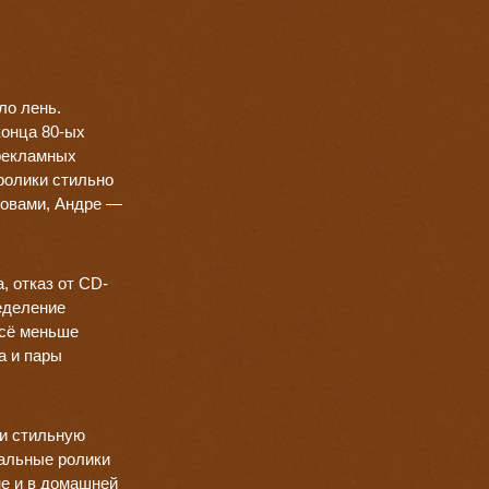
ло лень.
конца 80-ых
 рекламных
ролики стильно
ловами, Андре —
, отказ от CD-
ределение
всё меньше
а и пары
 и стильную
иальные ролики
не и в домашней