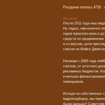
Поздние клипы ATB
2
Визуалер:
После 2011 года наш виде
Ну ладно, нам конечно ле
годов прошлого века и д
средств по продвижению 
и со вкусом, цели пресл
совсем не Майкл Джексон
Начиная с 2009 года лейб
синглов, от штатного ди
рекламных бюджетов. Кли
и меньше финансирования
помощников.
Исходя из собственных с
видеоподборку, мы приня
были дальше? Советуем 