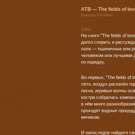
ATB — The fields of lo
Режиссер: Olaf Heine
Eddie:
На сингл “The fields of l
долго спорить и рассужд
поля — пшеничные или р
человеком или лучшими д
по порядку.
Во-первых,
“The fields o
лето, воздух раскалён го
пески, игривые волны осв
костра собралась компан
в нём много разнообрази
проходят водные процеду
мячиком.
И напоследок найдите сво