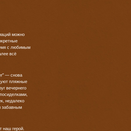
циаций можно
нкретные
ремя с любимым
алее всё
er” — снова
адуют пляжные
руг вечернего
 посиделками,
к, недалеко
м забавным
т наш герой.