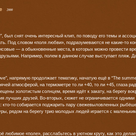
ve
2000
ove”, был снят очень интересный клип, по поводу его темы и ассо
ать. Под словом «поля любви», подразумеваются не
какие-то
ко
исовые — а обыкновенные места, в которых можно провести в
рузьями. Например, полем в данном случае выступает пляж. Д
f love”, напрямую продолжает тематику, начатую ещё в “The summ
рячей атмосферой, на термометре то ли +40, то ли +45, глаза р
ещены золотистым солнцем, время идёт к закату, на берегу вок
ия лучших друзей.
Во-вторых,
сюжет не ограничивается одними
я:
кто-то
собирается поджарить пару свежевыловленных рыбёше
ры, рядом на берегу трио молодых людей играется с маленьки
ё любимое «поле», расслабьтесь в уютном кругу, как это делае