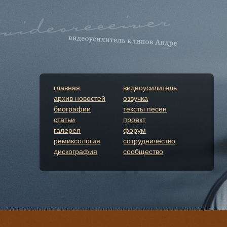
главная
видеоусилитель
архив новостей
озвучка
биографии
тексты песен
статьи
проект
галерея
форум
ремиксология
сотрудничество
дискография
сообщество