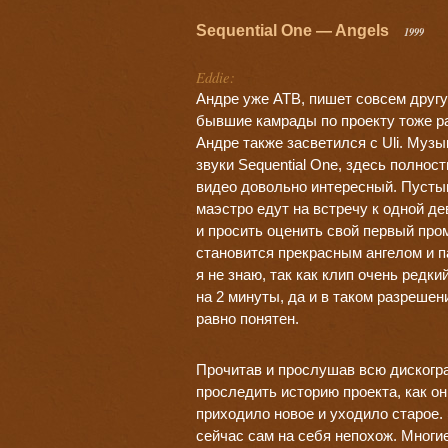
Sequential One — Angels
1999
Eddie:
Андре уже АТВ, пишет совсем другу
бывшие камрады по проекту тоже р
Андре также засветился с Uli. Муз
звуки Sequential One, здесь полно
видео довольно интересный. Пустын
маэстро едут на встречу к одной де
и просить оценить свой первый пром
становится прекрасным ангелом и п
я не знаю, так как клип очень редки
на 2 минуты, да и в таком разрешен
равно понятен.
Прочитав и прослушав всю дискогр
проследить историю проекта, как он
приходило новое и уходило старое.
сейчас сам на себя непохож. Многие