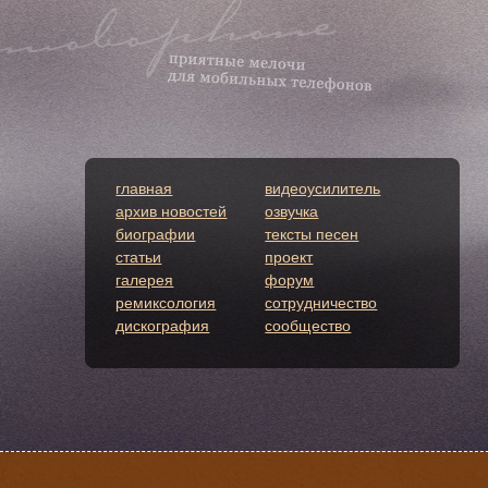
главная
видеоусилитель
архив новостей
озвучка
биографии
тексты песен
статьи
проект
галерея
форум
ремиксология
сотрудничество
дискография
сообщество