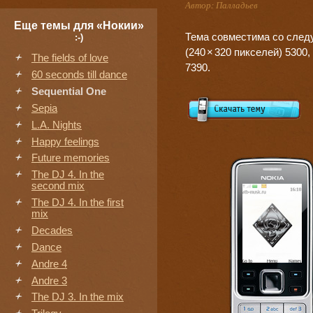
Автор: Палладьев
Еще темы для «Нокии»
Тема совместима со cледу
:-)
(240
×
320 пикселей) 5300, 
The fields of love
7390.
60 seconds till dance
Sequential One
Sepia
L.A. Nights
Happy feelings
Future memories
The DJ 4. In the
second mix
The DJ 4. In the first
mix
Decades
Dance
Andre 4
Andre 3
The DJ 3. In the mix