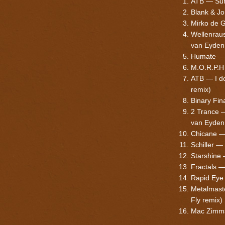
ATB — Suns
Blank & J
Mirko de G
Wellenrau
van Eyden
Humate — L
M.O.R.P.H 
ATB — I do
remix)
Binary Fi
2 Trance 
van Eyden
Chicane — 
Schiller —
Starshine
Fractals —
Rapid Eye 
Metalmaste
Fly remix)
Mac Zimms