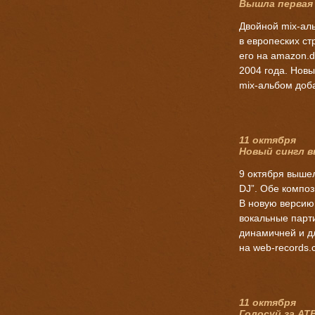
Вышла первая
Двойной
mix-ал
в европеских ст
его на amazon.d
2004 года. Новый
mix-альбом
доба
11 октября
Новый сингл 
9 октября вышел
DJ”. Обе компо
В новую версию 
вокальные парти
динамичней и дл
на
web-records.
11 октября
Голосуй за ATB