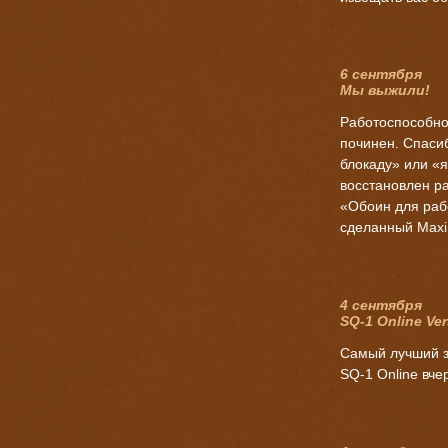
6 сентября
Мы выжили!
Работоспособно
починен. Спаси
блокаду» или «я
восстановлен р
«Обоин для раб
сделанный Maxi
4 сентября
SQ-1 Online Ve
Самый лучший з
SQ-1
Online вче