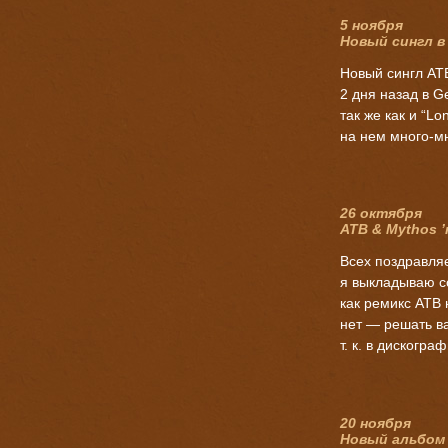
5 ноября
Новый сингл в
Новый сингл ATB
2 дня назад в G
так же как и “L
на нем много-м
26 октября
ATB & Mythos ’
Всех поздравля
я выкладываю с
как ремикс ATB 
нет — решать ва
т. к. в дискогра
20 ноября
Новый альбом 