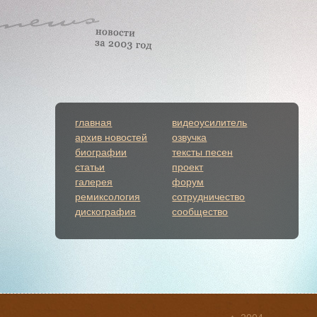
главная
видеоусилитель
архив новостей
озвучка
биографии
тексты песен
статьи
проект
галерея
форум
ремиксология
сотрудничество
дискография
сообщество