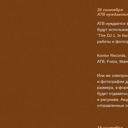
20 сентября
ATB нуждается
ATB нуждается 
будут использо
“The DJ 1. In th
работы и фотог
Kontor Records, 
ATB, Fotos, Ma
Или же электро
и фотографии д
размера, в форм
будет отдавать
и рисункам. Акц
отправленные о
19 сентября