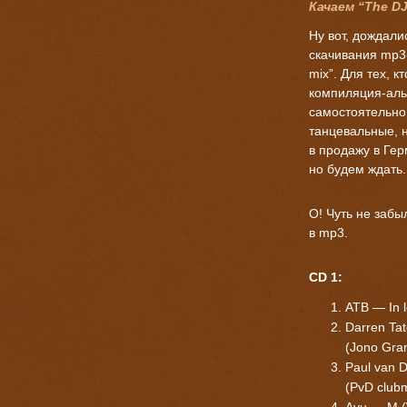
Качаем “The DJ 
Ну вот, дождали
скачивания
mp3
mix”. Для тех, 
компиляция-альб
самостоятельно
танцевальные, н
в продажу в Гер
но будем ждать.
О! Чуть не забы
в mp3.
CD 1:
ATB — In l
Darren Tat
(Jono Gran
Paul van D
(PvD clubm
Ayu — M (