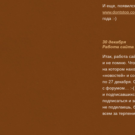
И еще, появилс
www.dontstop.co
года :-)
30 декабря
Работа сайта
Итак, работа са
и не помню. Что
на котором нахо
«новостей» и с
по 27 декабря. 
с форумом… :-(
и подписавшихс
подписаться и з
не поделаешь, 
всем за терпен