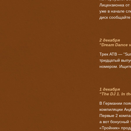
Лицензионка от 
уже в начале сл
диск сообщайте
2 декабря
“Dream Dance 
Трек ATB — “Suns
тридцатый выпу
номером. Ищите
1 декабря
“The DJ 1. In th
В Германии появ
компиляции Андр
Первые 2 компак
а вот бонусный 
«Тройник» прод