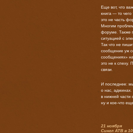
Еще вот, что ва
книга — то чего
это не часть фо
Многим проблем
форуме. Также 
ситуацией с эл
Так что не пиши
сообщение уж с
сообщениях» на
это не к спеху. 
связи.
И последнее: м
о нас, админах
в нижней части о
ну и
кое-что
еще
21 ноября
Сингл ATB в
10