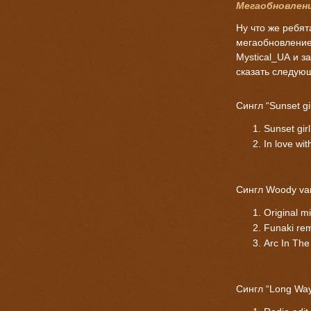
Мегаобновлен
Ну что же ребят
мегаобновление
Mystical_UA и з
сказать следую
Cингл “Sunset gi
Sunset gir
In love wi
Cингл Woody van
Original m
Funaki re
Arc In The
Cингл “Long Wa