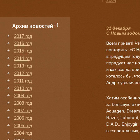
↑
2004
:-)
Архив новостей
31 декабря
С Новым годом
2017 год
Всем привет! Чт
2016 год
повторить: «С Н
2015 год
в грядущем году
2014 год
порадует нас н
2013 год
и как всегда ор
2012 год
хотелось бы, чт
2011 год
Андре увеличил
2010 год
2009 год
Хотим особенно
2008 год
за большую актив
2007 год
Aquagen, Dreamk
Razer, Laborant,
2006 год
D.A.D., Enjoygir
2005 год
всех остальных,
2004 год