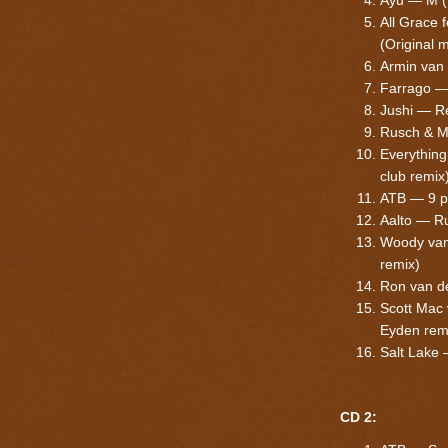
All Grace 
(Original m
Armin van 
Farrago — 
Jushi — R
Rusch & M
Everything
club remix
ATB — 9 pm
Aalto — Ru
Woody van
remix)
Ron van d
Scott Mac 
Eyden rem
Salt Lake 
CD 2: