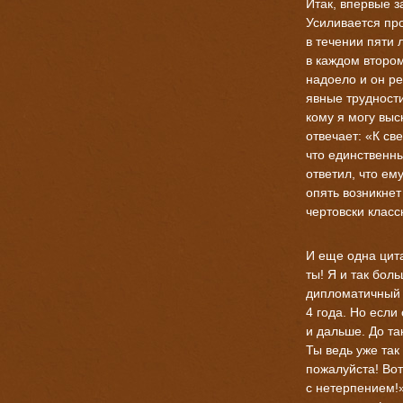
Итак, впервые з
Усиливается пр
в течении пяти л
в каждом втором
надоело и он ре
явные трудност
кому я могу выс
отвечает: «К св
что единственны
ответил, что ем
опять возникнет
чертовски класс
И еще одна цит
ты! Я и так бол
дипломатичный 
4 года. Но если
и дальше. До та
Ты ведь уже так
пожалуйста! Во
с нетерпением!».