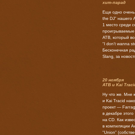
хит-парад
Еще одно очень 
the DJ” нашего
1
место среди со
проигрываемые
ATB, который в
“I don’t wanna 
Бесконечная ра
Slang, за новост
20 ноября
ATB и Kai Trac
Ну что же. Мне
и Kai Tracid
нак
проект — Farrag
в декабре этого
на CD. Как изве
в компиляции Ан
“Union” (собстве