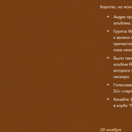
Коротко, но ясн
Андрe при
альбома.
Группа Wi
к записи 
причастн
пока неиз
Было так
альбом R
которого
нескоро.
Голосова
DJ» стар
Качайте
в клубе “
20 ноября