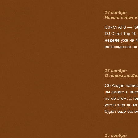
16 ноября
Новый сингл в
Cингл ATB — “Su
DJ Chart Top 40
неделе уже на 
восхождения на
16 ноября
О новом альбо
Об Андре напис
вы сможете посм
не об этом, а т
уже в
апреле-м
будет еще боле
15 ноября