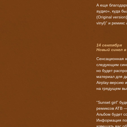
А еще благодар
аудио», куда был
(Original version)
vinyl)” и ремикс
14 сентября
Новый сингл в
Сенсационная н
следующим сингл
но будет распро
материал для ди
Airplay-версию 
на грядущем выс
“Sunset girl” б
ремиксов ATB — 
Альбом будет с
Информация по 
извещать вас о