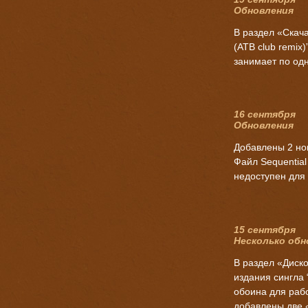
Обновления
В раздел «Скача
(ATB club remix)
занимает по од
16 сентября
Обновления
Добавлены 2 но
Файл Sequential 
недоступен для с
15 сентября
Несколько обн
В раздел «Диск
издания сингла 
обоина для рабо
добавлены две 