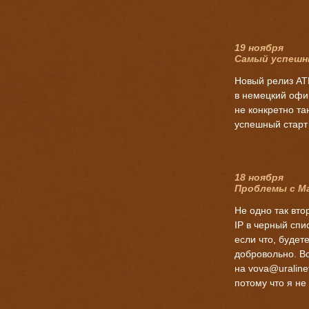
19 ноября
Самый успешн
Новый релиз ATB
в немецкий офи
не конкретно т
успешный старт 
18 ноября
Проблемы с Mai
Не одно так вто
IP в черный спи
если что, будет
добровольно. Вс
на vova@uraline
потому что я не