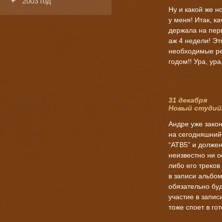
2003 год
Ну и какой же н
у меня! Итак, к
держала на пер
аж 4 недели! Это 
необходимые ре
годом!! Ура, ура
31 декабря
Новый студий
Андре уже закон
на сегодняшний
“АТВ5” и долже
неизвестно ни 
либо его треков
в записи альбом
обязательно бу
участие в запис
тоже споет в г