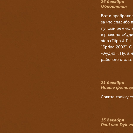
26 декабря
Обновления
Вот и пробралис
за что спасибо п
лучший ремикс на
в разделе «Ауди
stop (Flipp & Fi
“Spring 2003”. 
«Аудио». Ну, а 
рабочего стола.
21 декабря
Новые фотог
Ловите тройку 
15 декабря
Paul van Dyk 