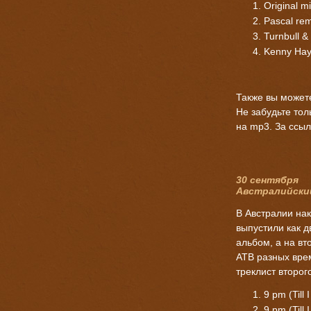
Original m
Pascal rem
Turnbull &
Kenny Hay
Также вы можете 
Не забудьте тол
на mp3. За ссыл
30 сентября
Австралийски
В Австралии
нак
выпустили как 
альбом, а на в
ATB разных вре
треклист второг
9 pm (Till 
9 pm (Till