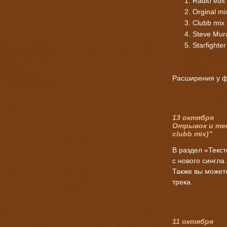
Radio edit
Orginal mi
Clubb mix
Steve Mur
Starfighter
Расширения у ф
13 октября
Отрывок и текс
clubb mix)”
В раздел «Текст
с нового сингла 
Также вы можете
трека.
11 октября