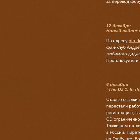
за перевод фор
12 декабря
Новый сайт
+
По адресу
atb-d
фан-клуб
Андре.
любимого диджея
Проголосуйте и
6 декабря
“The DJ 1. In t
Старые ссылки н
перестали рабо
регистрацию, вы
CD ограниченного
Также нам стал
в России. Пират
на Горбушке. Во