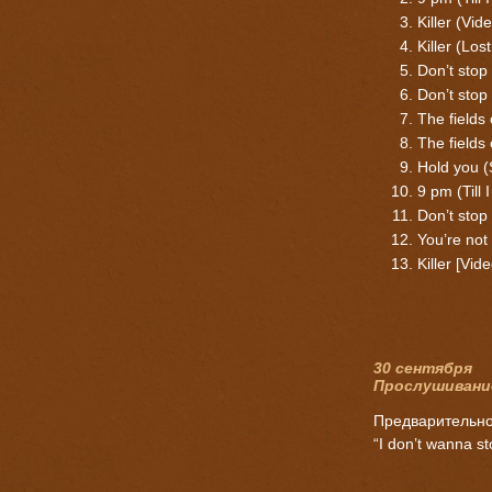
Killer (Vid
Killer (Los
Don’t stop
Don’t stop
The fields 
The fields
Hold you (
9 pm (Till 
Don’t stop
You’re not
Killer [Vide
30 сентября
Прослушиван
Предварительно
“I don’t wanna 