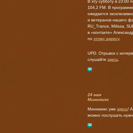
В эту субботу в 23:00
104,2 FM. В программ
ожидается эксклюзивно
и ветеранов нашего фа
RU_Trance, Milissa, S
в «контакте» Алексан
по
этому адресу
.
UPD. Отрывок с интер
слушайте
здесь
.
24 мая
Минимикс
Минимикс уже
здесь
! 
можно послушать нужн