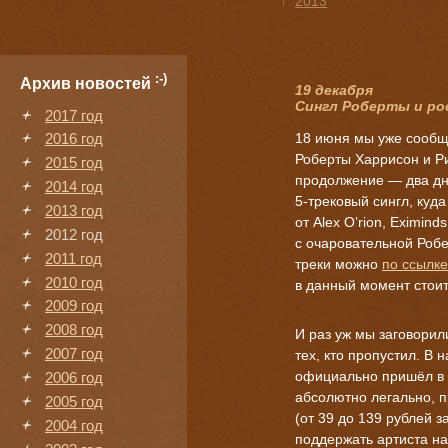
↑
2013
:-)
Архив новостей
19 декабря
Сингл Роберты и ро
2017 год
18 июня мы уже сообща
2016 год
Роберты Харрисон и Р
2015 год
продолжение — два дн
2014 год
5-трековый
сингл, куд
2013 год
от Alex O’rion, Eximin
2012 год
с очаровательной Робе
2011 год
треки можно
по ссылке
2010 год
в данный момент стоит
2009 год
2008 год
И раз уж мы заговорил
2007 год
тех, кто пропустил. В 
официально пришёл в 
2006 год
абсолютно легально, 
2005 год
(от 39 до 139 рублей за
2004 год
поддержать артиста н