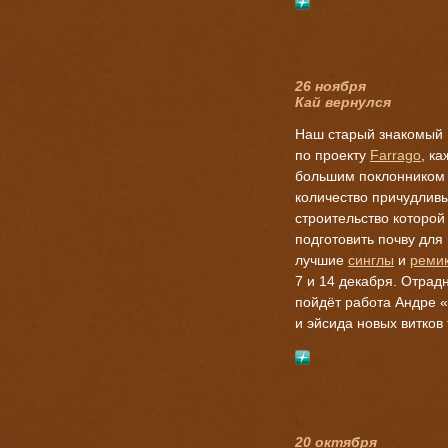
26 ноября
Кай вернулся
Наш старый знакомый 
по проекту
Farrago
, к
большим поклонником 
количество причудливы
строительство которо
подготовить почву для 
лучшие
синглы
и
реми
7 и 14 декабря. Отрад
пойдёт работа Андре «4
и эйсида новых витков
20 октября