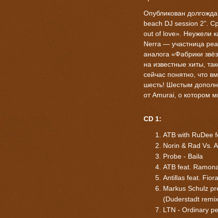
Опубликован долгожда
beach DJ session 2”. С
out of love». Неужели
Nerra — участница реа
аналога «Фабрики звёз
на известные хиты, та
сейчас понятно, что в
шесть! Шестым дополн
от Amurai, о котором 
CD 1:
ATB with RuDee fe
Norin & Rad Vs. 
Probe - Baila
ATB feat. Ramona
Antillas feat. Fi
Markus Schulz pr
(Duderstadt remix
LTN - Ordinary p