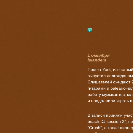
1 октября
Islanders
Проект York, известный 
выпустил долгожданный
Слушателей ожидают 2
гитарами и balearic-ч
работу музыкантов, к
и продолжили играть в
В записи приняли участ
beach DJ session 2”, п
“Crush”, а также пион