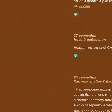
альбом целиком уже с
на
vk.com
.
27 сентября
Новый видеоклип
Нежданчик, однако! С
24 сентября
Как там альбом? Да
«Я планировал издать 
время было очень мног
в спешке, поэтому аль
я хочу завершить альбо
давления со стороны, 