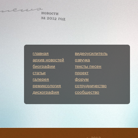
главная
видеоусилитель
архив новостей
озвучка
биографии
тексты песен
статьи
проект
галерея
форум
ремиксология
сотрудничество
дискография
сообщество