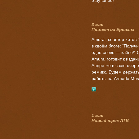
Stay tuned!
3 мая
Привет из Еревана
Amurai, соавтор хитов “
в своём блоге: “Получ
одно слово — клёво!” 
Amurai готовит к изда
Андре же в свою очере
ремикс. Будем держать
работы на Armada Musi
1 мая
Новый трек ATB