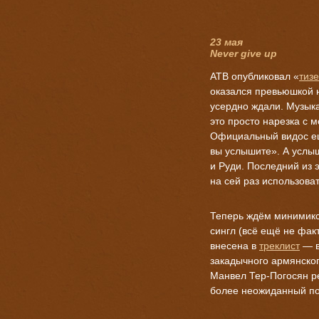
23 мая
Never give up
ATB опубликовал «
тиз
оказался превьюшкой н
усердно ждали. Музыкан
это просто нарезка с 
Официальный видос ещё
вы услышите». А услыш
и Руди. Последний из 
на сей раз использоват
Теперь ждём минимикс
сингл (всё ещё не факт
внесена в
треклист
— в
закадычного армянског
Манвел Тер-Погосян р
более неожиданный по