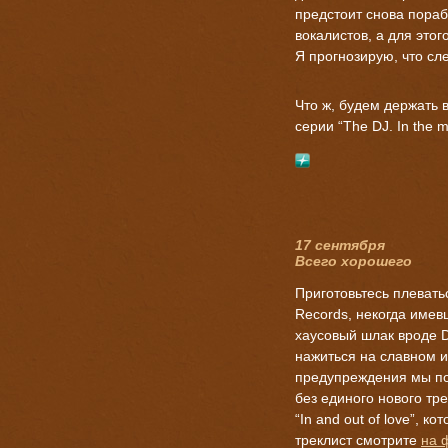
предстоит снова пора
вокалистов, а для это
Я прогнозирую, что с
Что ж, будем держать 
серии “The DJ. In the 
17 сентября
Всего хорошего
Приготовьтесь плевать
Records, некогда имев
хаусовый шлак вроде D
нажиться на славном и
предупреждения мы по
без единого нового тр
“In and out of love”, к
треклист смотрите
на 