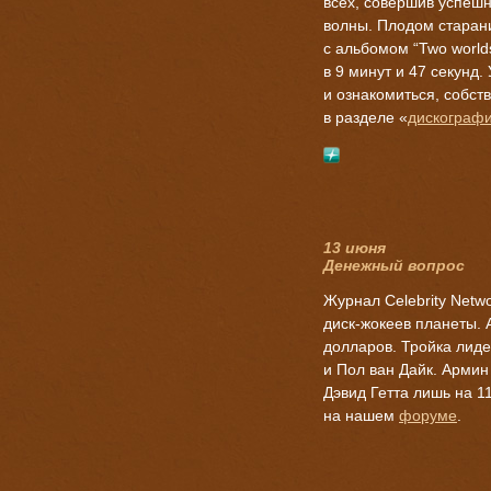
всех, совершив успеш
волны. Плодом старан
с альбомом “Two world
в 9 минут и 47 секунд
и ознакомиться, собс
в разделе «
дискограф
13 июня
Денежный вопрос
Журнал Сelebrity Netw
диск-жокеев планеты. 
долларов. Тройка лид
и Пол ван Дайк. Армин
Дэвид Гетта лишь на 1
на нашем
форуме
.