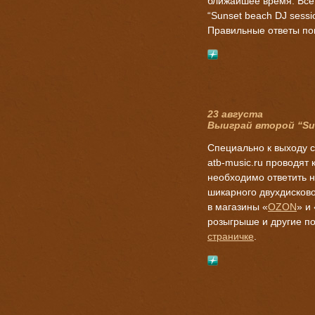
ближайшее время. Все
“
Sunset beach DJ sessi
Правильные ответы п
23 августа
Выиграй второй “Sun
Специально к выходу 
atb-music.ru
проводят к
необходимо ответить н
шикарного двухдисково
в магазины «
OZON
» и 
розыгрыше и другие п
страничке
.