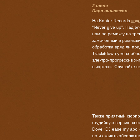
2 июля
Пара ништяков
На Kontor Records
изд
“Never give up”. Над э
нам по ремиксу на тре
замеченный в ремикшир
обработка вряд ли при
Trackitdown уже сообщ
электро-прогрессив хи
в чартах». Слушайте на
Также приятный сюрпр
студийную версию свое
Dove “DJ ease my apoll
но и скачать абсолютн