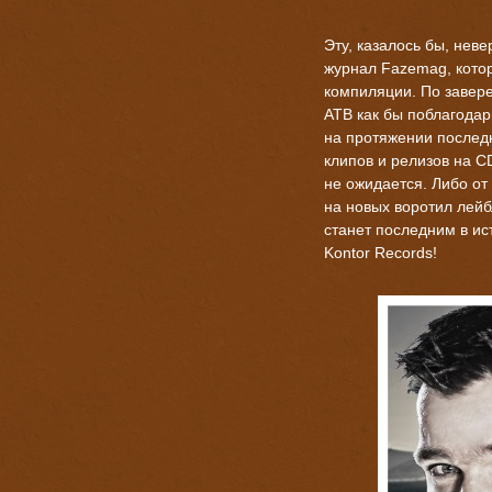
Эту, казалось бы, нев
журнал Fazemag, кото
компиляции. По завер
ATB как бы поблагодар
на протяжении последн
клипов и релизов на C
не ожидается. Либо от
на новых воротил лей
станет последним в ис
Kontor Records!