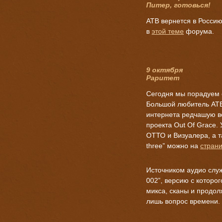
Питер, готовься!
ATB вернется в Россию
в
этой теме
форума.
9 октября
Раритет
Сегодня мы порадуем 
Большой любитель ATB
интернета редчашую ве
проекта Out Of Grace.
ОТТО и Визуалера, а т
three” можно на
страни
Источником аудио служ
002”, версию с которо
микса, сканы и продол
лишь вопрос времени.