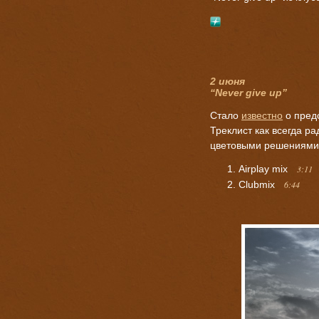
2 июня
“Never give up”
Стало
известно
о предс
Треклист как всегда р
цветовыми решениями 
Airplay mix
3:11
Clubmix
6:44