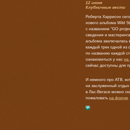
12 июня
Клубничные вести
Роберта Харрисон сег
нового альбома Wild St
с названием “GO proje
сведения и мастеринг
альбома заключалась 
каждый трек одной из 
по названию каждой с
ознакомиться у нас
на
сейчас доступны для 
И немного про ATB, к
на заслуженный отдых
в Лас-Вегасе можно ск
пожаловать
на форум
.