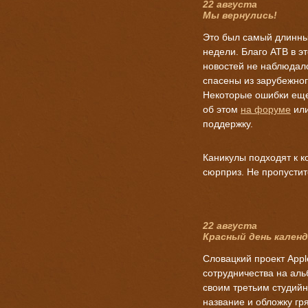
22 августа
Мы вернулись!
Это был самый длинны
недели. Благо ATB в э
новостей не наблюдал
спасены из зарубежног
Некоторые ошибки еще 
об этом
на форуме
ил
поддержку.
Каникулы подходят к к
сюрприз. Не пропустит
22 августа
Красный день кален
Словацкий проект App
сотрудничества на аль
своим третьим студий
название и обложку гр