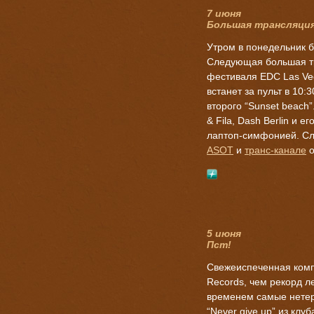
7 июня
Большая трансляци
Утром в понедельник б
Следующая большая тр
фестиваля EDC Las Veg
встанет за пульт в 10:
второго “Sunset beach”
& Fila, Dash Berlin и 
лаптоп-симфонией. С
ASOT
и
транс-канале
о
5 июня
Пст!
Свежеиспеченная комп
Records, чем рекорд л
временем самые нете
“Never give up” из клу