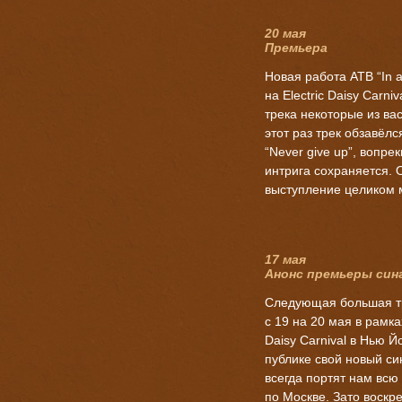
20 мая
Премьера
Новая работа ATB “In a
на Electric Daisy Carn
трека некоторые из ва
этот раз трек обзавёл
“Never give up”, вопре
интрига сохраняется. 
выступление целиком
17 мая
Анонс премьеры син
Следующая большая тр
с 19 на 20 мая в рамка
Daisy Carnival в Нью 
публике свой новый син
всегда портят нам всю
по Москве. Зато воск