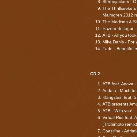
Stereojackers - O
The Thrillseekers 
Malmgren 2012 r
The Madison & Si
Hazem Beltagui - 
ATB - All you took
Mike Danis - For 
Fade - Beautiful
CD 2:
ATB feat. Anova 
Andain - Much too
Klangstein feat. S
ATB presents Amu
ATB - With you!
Virtual Riot fea
(Titchimoto remix
Coastline - Adriat