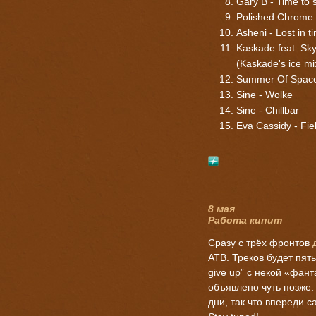
Gary B - Time to 
Polished Chrome 
Asheni - Lost in t
Kaskade feat. Sk
(Kaskade's ice mi
Summer Of Space 
Sine - Wolke
Sine - Chillbar
Eva Cassidy - Fie
8 мая
Работа кипит
Сразу с трёх фронтов
ATB. Треков будет пят
give up” с некой «фант
объявлено чуть позже.
дни, так что впереди 