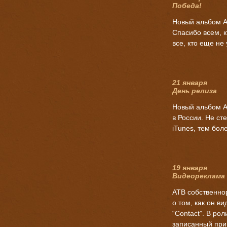
Победа!
Новый альбом AT
Спасибо всем, 
все, кто еще не 
21 января
День релиза
Новый альбом A
в России. Не ст
iTunes, тем бол
19 января
Видеореклама
ATB собственн
о том, как он в
“Contact”. В рол
записанный при