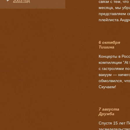
2003 год
связи с тем, чт
месяца, мы убр
представляем с
плейлиста Андр
6 октября
Тишина
Концерты в Рос
компиляции “At 
с гастролями п
вакуум — ничего
обмолвился, что
Скучаем!
7 августа
Дружба
Спустя 15 лет П
засвидетельство