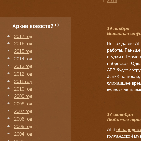
↑
2015
:-)
Архив новостей
19 ноября
Выездная сту
2017 год
Не так давно AT
2016 год
работы. Раньше
2015 год
студии в Герман
2014 год
набросков. Одна
2013 год
ATB будет сотр
2012 год
JunkX на послед
2011 год
ближайшее врем
2010 год
кулачки за новы
2009 год
2008 год
2007 год
17 октября
2006 год
Любимые трек
2005 год
ATB
обнародов
2004 год
голландской му