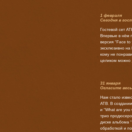
1 февраля
Сегодня в гос
Гостевой сет AT
Впервые в нём 
версия “Face to
эксклюзивно на 
кому не понрави
целиком можно
31 января
Огласите весь
Нам стало изве
ATB. В создании
и “What are you
трио продюсеров
диске альбома “
обработкой и по