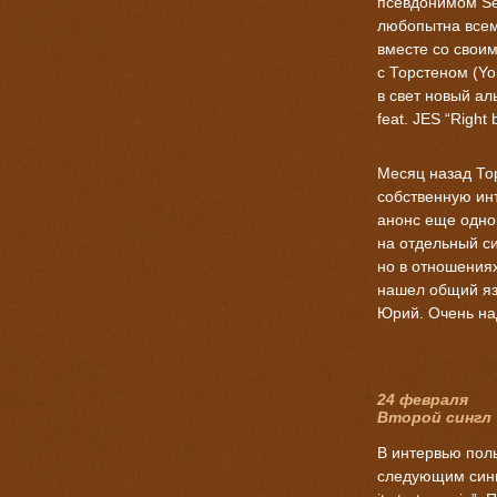
псевдонимом Se
любопытна всем
вместе со своим
с Торстеном (Yo
в свет новый ал
feat. JES “Right 
Месяц назад То
собственную ин
анонс еще одно
на отдельный си
но в отношениях
нашел общий язы
Юрий. Очень над
24 февраля
Второй сингл
В интервью поль
следующим сингл