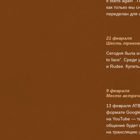
it starts again”
как только мы с
переделан для 
21 февраля
Шесть треков
Сегодня была и
to face”. Среди
и Rudee. Купить
9 февраля
Место встреч
13 февраля ATB
формате Google
на YouTube — та
общение будет 
на трансляцию