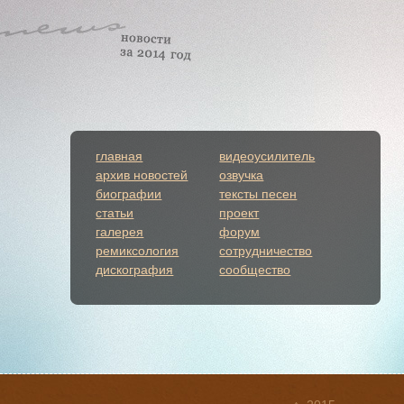
главная
видеоусилитель
архив новостей
озвучка
биографии
тексты песен
статьи
проект
галерея
форум
ремиксология
сотрудничество
дискография
сообщество