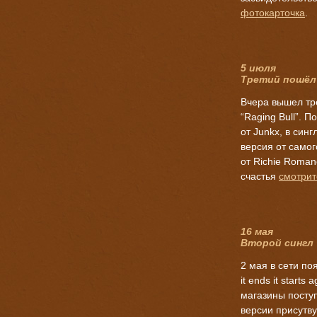
фотокарточка
.
5 июля
Третий пошёл
Вчера вышел тре
“Raging Bull”. 
от Junkx, в син
версия от само
от Richie Roman
счастья
смотрит
16 мая
Второй сингл
2 мая в сети п
it ends it start
магазины посту
версии присутву