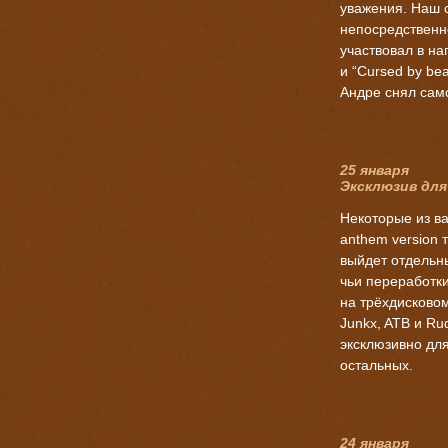
уважения. Наш 
непосредственно
участвовал в нап
и “Cursed by be
Андре снял сам
25 января
Эксклюзив для
Некоторые из ва
anthem version 
выйдет отдельн
чьи переработки
на трёхдисковом
Junkx, ATB и Ru
эксклюзивно для
остальных.
24 января